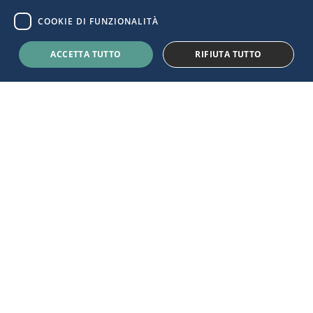
COOKIE DI FUNZIONALITÀ
1998236
ACCETTA TUTTO
RIFIUTA TUTTO
FATTURE GESTITE
50
STUDI PROFESSIONALI
3000