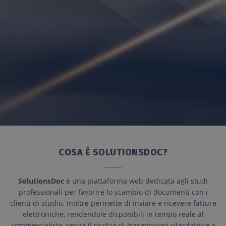
COSA È
SOLUTIONSDOC
?
SolutionsDoc
è una piattaforma web dedicata agli studi
professionali per favorire lo scambio di documenti con i
clienti di studio. Inoltre permette di inviare e ricevere fatture
elettroniche, rendendole disponibili in tempo reale al
commercialista, senza il rischio di trasmissioni ritardatarie o