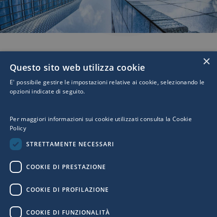
×
Questo sito web utilizza cookie
I NOSTRI PRODOTTI
E' possibile gestire le impostazioni relative ai cookie, selezionando le
opzioni indicate di seguito.
FATTURA ELETTRONICA
Per maggiori informazioni sui cookie utilizzati consulta la
Cookie
Policy
CONSERVAZIONE A NORMA
STRETTAMENTE NECESSARI
COOKIE DI PRESTAZIONE
NSO - PEPPOL
COOKIE DI PROFILAZIONE
INDUSTRIA 4.0
COOKIE DI FUNZIONALITÀ